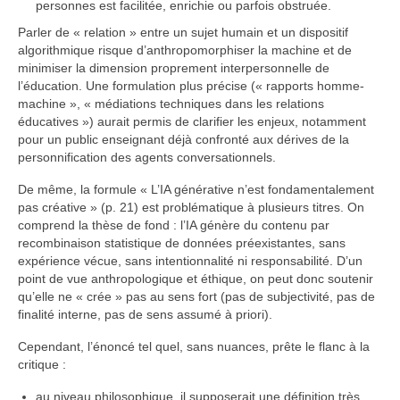
personnes est facilitée, enrichie ou parfois obstruée.
Parler de « relation » entre un sujet humain et un dispositif
algorithmique risque d’anthropomorphiser la machine et de
minimiser la dimension proprement interpersonnelle de
l’éducation. Une formulation plus précise (« rapports homme-
machine », « médiations techniques dans les relations
éducatives ») aurait permis de clarifier les enjeux, notamment
pour un public enseignant déjà confronté aux dérives de la
personnification des agents conversationnels.
De même, la formule « L’IA générative n’est fondamentalement
pas créative » (p. 21) est problématique à plusieurs titres. On
comprend la thèse de fond : l’IA génère du contenu par
recombinaison statistique de données préexistantes, sans
expérience vécue, sans intentionnalité ni responsabilité. D’un
point de vue anthropologique et éthique, on peut donc soutenir
qu’elle ne « crée » pas au sens fort (pas de subjectivité, pas de
finalité interne, pas de sens assumé à priori).
Cependant, l’énoncé tel quel, sans nuances, prête le flanc à la
critique :
au niveau philosophique, il supposerait une définition très