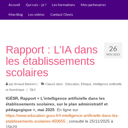
Accueil
Qui suis – je ?
Les formations
Mes partenaires
Mon blog
Les vidéos
Contact / Devis
Rapport : L’IA dans
26
NOV 2025
les établissements
scolaires
par
Arnaud Markert
|
Classé dans :
Education
,
Ethique
,
Intelligence artificielle
et Numérique
|
0
IGÉSR, Rapport « L’intelligence artificielle dans les
établissements scolaires, sur le plan administratif et
pédagogique », mai 2025
. En ligne sur
https://www.education.gouv.fr/l-intelligence-artificielle-dans-les-
etablissements-scolaires-450655
; consulté le 25/11/2025 à
15h20.