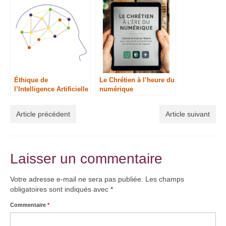
Rome Call
Éthique de
Le Chrétien à l’heure du
l’Intelligence Artificielle
numérique
et enjeux du Numérique
dans la pensée
Article précédent
Article suivant
catholique
Laisser un commentaire
Votre adresse e-mail ne sera pas publiée.
Les champs
obligatoires sont indiqués avec
*
Commentaire
*