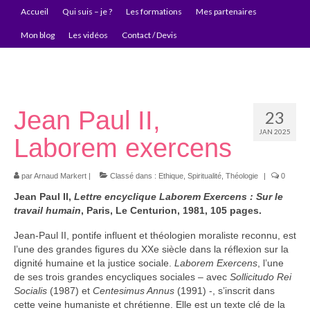
Accueil
Qui suis – je ?
Les formations
Mes partenaires
Mon blog
Les vidéos
Contact / Devis
Jean Paul II,
23
JAN 2025
Laborem exercens
par
Arnaud Markert
|
Classé dans :
Ethique
,
Spiritualité
,
Théologie
|
0
Jean Paul II,
Lettre encyclique Laborem Exercens : Sur le
travail humain
, Paris, Le Centurion, 1981, 105 pages.
Jean-Paul II, pontife influent et théologien moraliste reconnu, est
l’une des grandes figures du XXe siècle dans la réflexion sur la
dignité humaine et la justice sociale.
Laborem Exercens
, l’une
de ses trois grandes encycliques sociales – avec
Sollicitudo Rei
Socialis
(1987) et
Centesimus Annus
(1991) -, s’inscrit dans
cette veine humaniste et chrétienne. Elle est un texte clé de la