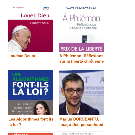
Laudate Deum
A Philémon. Réflexions
sur la liberté chrétienne
Les Algorithmes font ils
Marius DOROBANȚU,
la loi ?
Imago Dei, personhood
and human dignity: