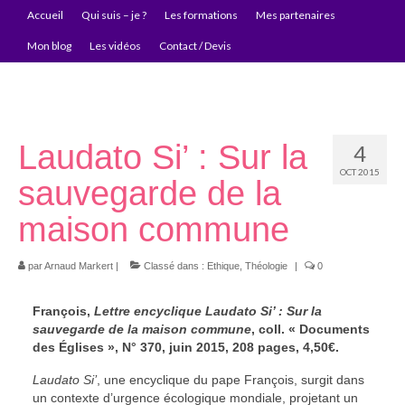
Accueil
Qui suis – je ?
Les formations
Mes partenaires
Mon blog
Les vidéos
Contact / Devis
Laudato Si’ : Sur la
4
OCT 2015
sauvegarde de la
maison commune
par
Arnaud Markert
|
Classé dans :
Ethique
,
Théologie
|
0
François,
Lettre encyclique Laudato Si’ : Sur la
sauvegarde de la maison commune
, coll. « Documents
des Églises », N° 370, juin 2015, 208 pages, 4,50€.
Laudato Si’
, une encyclique du pape François, surgit dans
un contexte d’urgence écologique mondiale, projetant un